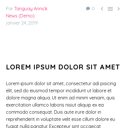



Par
Tanguay Annick
0
News (Demo)
janvier 24, 2019
LOREM IPSUM DOLOR SIT AMET
Lorem ipsum dolor sit amet, consectetur adi pisicing
elit, sed do eiusmod tempor incididunt ut labore et
dolore magna aliqua. Ut enim ad minim veniam, quis
exercitation ullamco laboris nisiut aliquip ex ea
commodo consequat. Duis aute irure dolor in
reprehenderit in voluptate velit esse cillum dolore eu
fugiat nulla pariatur. Excepteur sint occaecat